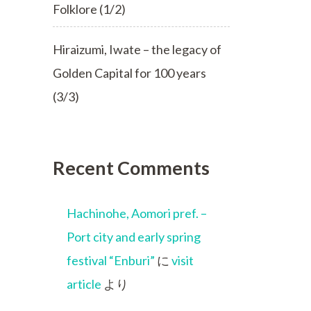
Folklore (1/2)
Hiraizumi, Iwate – the legacy of
Golden Capital for 100 years
(3/3)
Recent Comments
Hachinohe, Aomori pref. –
Port city and early spring
festival “Enburi”
に
visit
article
より