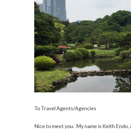
す)
To Travel Agents/Agencies
Nice to meet you. My name is Keith Endo,