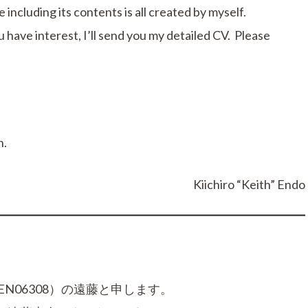
including its contents is all created by myself.
ou have interest, I’ll send you my detailed CV. Please
h.
Kiichiro “Keith” Endo
N06308）の遠藤と申します。