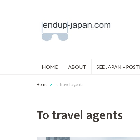
コ
ン
テ
ン
ツ
へ
HOME
ABOUT
SEE JAPAN – POS
ス
キ
>
Home
To travel agents
ッ
プ
To travel agents
(Enter
を
押