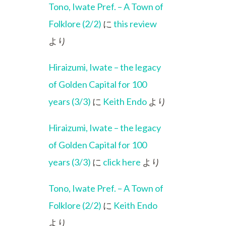
Tono, Iwate Pref. – A Town of
Folklore (2/2)
に
this review
より
Hiraizumi, Iwate – the legacy
of Golden Capital for 100
years (3/3)
に
Keith Endo
より
Hiraizumi, Iwate – the legacy
of Golden Capital for 100
years (3/3)
に
click here
より
Tono, Iwate Pref. – A Town of
Folklore (2/2)
に
Keith Endo
より