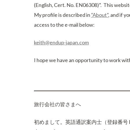
(English, Cert. No. EN06308)”. This website 
My profile is described in
“About”
, and if y
access to the e-mail below:
keith@endup-japan.com
I hope we have an opportunity to work wit
旅行会社の皆さまへ
初めまして。英語通訳案内士（登録番号 E