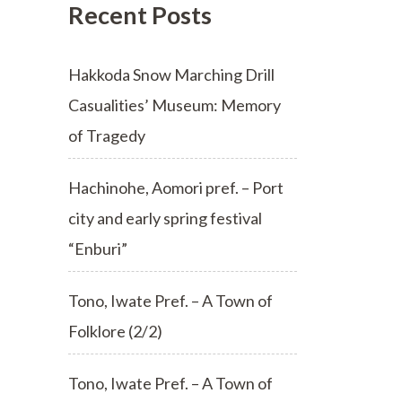
Recent Posts
Hakkoda Snow Marching Drill
Casualities’ Museum: Memory
of Tragedy
Hachinohe, Aomori pref. – Port
city and early spring festival
“Enburi”
Tono, Iwate Pref. – A Town of
Folklore (2/2)
Tono, Iwate Pref. – A Town of